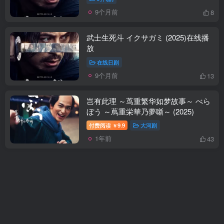
9个月前
8
武士生死斗 イクサガミ (2025)在线播
放
在线日剧
9个月前
13
岂有此理 ～茑重繁华如梦故事～ べら
ぼう ～蔦重栄華乃夢噺～ (2025)
付费阅读
9.9
大河剧
￥
1年前
43