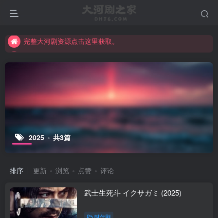
手机直接支付受限，电脑浏览器访问可正常微信扫码支付。
完整大河剧资源点击这里获取。
手机直接支付受限，电脑浏览器访问可正常微信扫码支付。
完整大河剧资源点击这里获取。
2025
共3篇
排序
更新
浏览
点赞
评论
武士生死斗 イクサガミ (2025)
时代剧