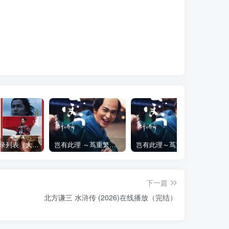
大河剧目录列表（大河剧资源以本目录为准）
岂有此理 ～茑重繁华如梦故事～ べらぼう ～蔦重栄華乃夢噺～ (2025)
岂有此理～茑重繁华如梦故事～(2025)在线播放 全集
下一篇
北方谦三 水浒传 (2026)在线播放（完结）