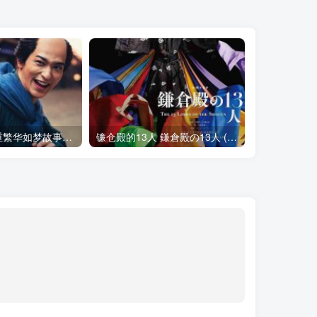
岂有此理～茑重繁华如梦故事～(2025)在线播放 全集
镰仓殿的13人 鎌倉殿の13人 (2022)
致光之君 光る君