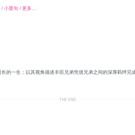
波
/
小栗旬
/
更多…
的一生；以其视角描述丰臣兄弟凭借兄弟之间的深厚羁绊完成
THE END