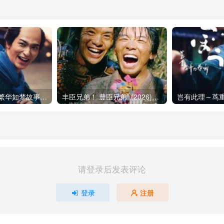
岂有此理 ～茑重繁华如梦故事～ べらぼう ～蔦重栄華乃夢噺～ (2025)
丰臣兄弟！ 豊臣兄弟! (2026)在线播放 更新29
请登录后发表评论
登录
注册