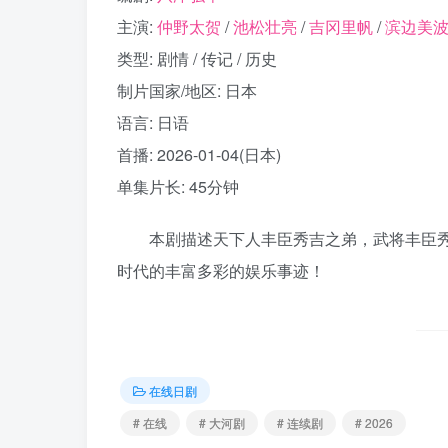
主演:
仲野太贺
/
池松壮亮
/
吉冈里帆
/
滨边美
类型: 剧情 / 传记 / 历史
制片国家/地区: 日本
语言: 日语
首播: 2026-01-04(日本)
单集片长: 45分钟
本剧描述天下人丰臣秀吉之弟，武将丰臣秀长
时代的丰富多彩的娱乐事迹！
在线日剧
# 在线
# 大河剧
# 连续剧
# 2026