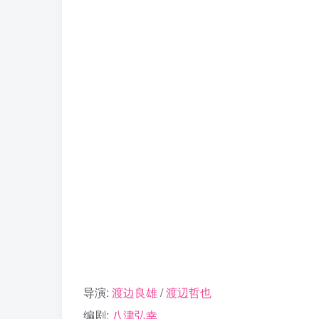
导演:
渡边良雄
/
渡辺哲也
编剧:
八津弘幸