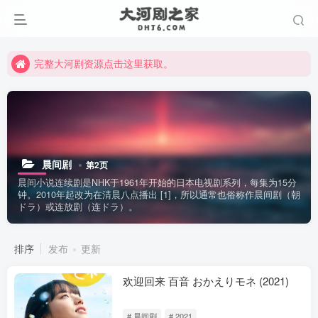
手机直接支付受限，电脑浏览器访问可正常微信扫码支付。
完整大河剧资源点击这里获取。
手机直接支付受限，电脑浏览器访问可正常微信扫码支付。
完整大河剧资源点击这里获取。
晨间剧
第2页
晨间小说连续剧是NHK于1961年开始的日本电视剧系列，每集为15分
钟。2010年起改为在清晨八点播出 [1]，所以通常也俗称作晨间剧（朝
ドラ）或连放剧（连ドラ）。
排序
发布
更新
欢迎回来 百音 おかえりモネ (2021)
# 晨间剧
# 2021