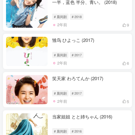
一半，蓝色 半分、青い。 (2018)
# 晨间剧
# 2018
2年前
9
雏鸟 ひよっこ (2017)
# 晨间剧
# 2017
2年前
6
笑天家 わろてんか (2017)
# 晨间剧
# 2017
2年前
5
当家姐姐 とと姉ちゃん (2016)
# 晨间剧
# 2016