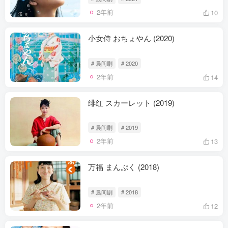
2年前
10
小女侍 おちょやん (2020)
# 晨间剧
# 2020
2年前
14
绯红 スカーレット (2019)
# 晨间剧
# 2019
2年前
13
万福 まんぷく (2018)
# 晨间剧
# 2018
2年前
12