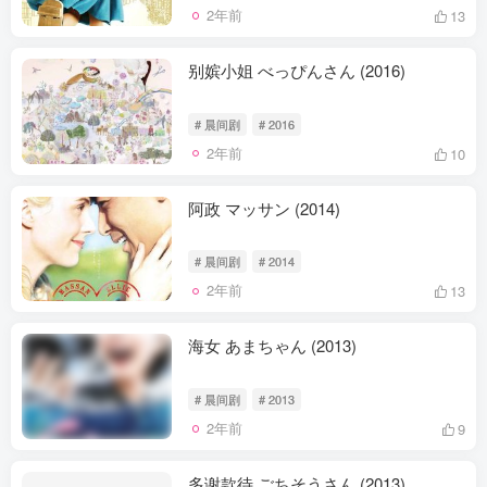
2年前
13
别嫔小姐 べっぴんさん (2016)
# 晨间剧
# 2016
2年前
10
阿政 マッサン (2014)
# 晨间剧
# 2014
2年前
13
海女 あまちゃん (2013)
# 晨间剧
# 2013
2年前
9
多谢款待 ごちそうさん (2013)