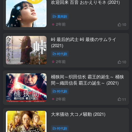
欢迎回来 百音 おかえりモネ (2021)
晨间剧
2年前
10
峠 最后的武士 峠 最後のサムライ
(2021)
时代剧
2年前
10
桶狭间～织田信长 霸王的诞生～ 桶狭
間～織田信長 覇王の誕生～ (2021)
时代剧
2年前
11
大米骚动 大コメ騒動 (2021)
时代剧