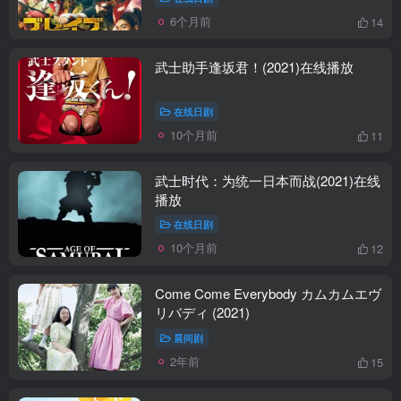
6个月前
14
武士助手逢坂君！(2021)在线播放
在线日剧
10个月前
11
武士时代：为统一日本而战(2021)在线
播放
在线日剧
10个月前
12
Come Come Everybody カムカムエヴ
リバディ (2021)
晨间剧
2年前
15