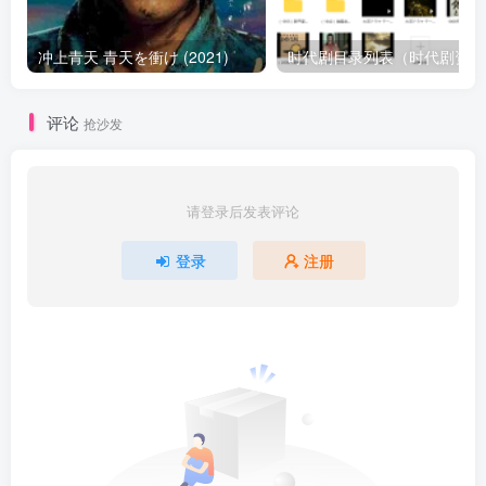
冲上青天 青天を衝け (2021)
时
评论
抢沙发
请登录后发表评论
登录
注册