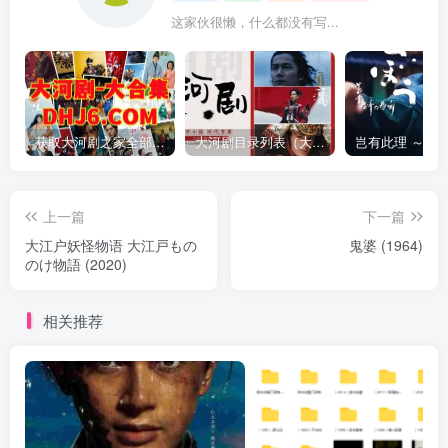
这家伙很懒，什么都没有写...
获取大河剧之家全部资源
大河剧目录列表（大河剧资源以本目录为准）
上一篇
下一篇
大江户妖怪物语 大江戸もの
鬼婆 (1964)
のけ物語 (2020)
相关推荐