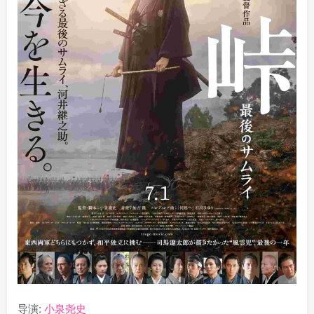
导演:
小泉尧史