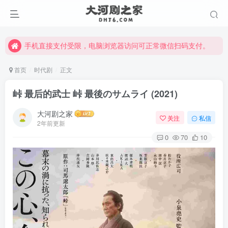
手机直接支付受限，电脑浏览器访问可正常微信扫码支付。
完整大河剧资源点击这里获取。
手机直接支付受限，电脑浏览器访问可正常微信扫码支付。
完整大河剧资源点击这里获取。
首页
时代剧
正文
峠 最后的武士 峠 最後のサムライ (2021)
大河剧之家
关注
私信
2年前更新
0
70
10