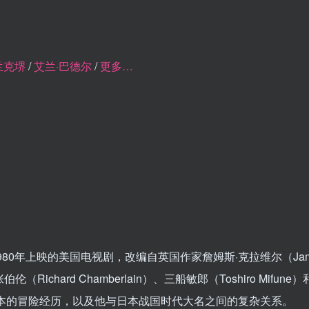
兰克堺
/
艾兰·巴德尔
/
更多…
980年上映的美国电视剧，改编自英国作家詹姆斯·克拉维尔（James
伦（Richard Chamberlain）、三船敏郎（Toshiro Mifun
日本的冒险经历，以及他与日本战国时代大名之间的复杂关系。