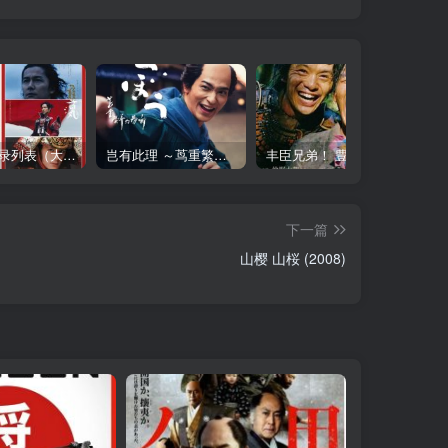
大河剧目录列表（大河剧资源以本目录为准）
岂有此理 ～茑重繁华如梦故事～ べらぼう ～蔦重栄華乃夢噺～ (2025)
丰臣兄弟！ 豊臣兄弟! (2026)在线播放 更新29
下一篇
山樱 山桜 (2008)