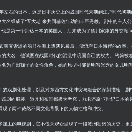
0年左右的日本，这是日本历史上的战国时代末期到江户时代初
组成了“五大老”来共同辅佐年幼的丰臣秀赖。剧中的主人公约翰·布莱克
ams），他是第一个到达日本的英国人，后来成为了德川家康的外交顾
·布莱克索恩的船只在海上遭遇风暴后，漂流至日本海岸的故事。
心的大名，他试图在战国时代的混乱中巩固自己的权力。约翰被
位名为户田鞠子的女性角色，她的原型可能是明智光秀的女儿明
件的戏剧化处理，以及对东西方文化冲突与融合的深刻描绘。剧
，该剧的服装、道具和布景都极为考究，力求还原17世纪日本的
展现了两种截然不同文化背景下的人物性格和冲突。
术加工的电视剧，它不仅为观众呈现了一段波澜壮阔的历史，更