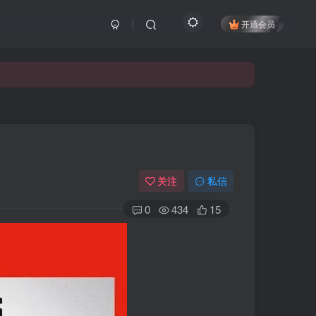
开通会员
关注
私信
0
434
15