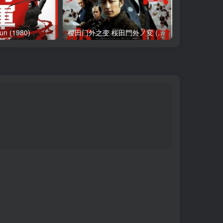
n (1980)
樱田门外之变 桜田門外ノ変 (2010)
大冈越前6(20