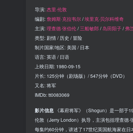
导演:
杰里·伦敦
编剧:
詹姆斯·克拉韦尔
/
埃里克·贝尔科维奇
主演:
理查德·张伯伦
/
三船敏郎
/
岛田阳子
/
弗
类型: 剧情 / 历史 / 冒险
制片国家/地区: 美国 / 日本
语言: 英语 / 日语
上映日期: 1980-09-15
片长: 125分钟（剧场版）/ 547分钟（DVD）
又名: 将军
IMDb: tt0083069
影片信息
《幕府将军》（Shogun）是一部于1
伦敦（Jerry London）执导，主演包括理查德·张伯
每集约60分钟，讲述了17世纪英国航海家在