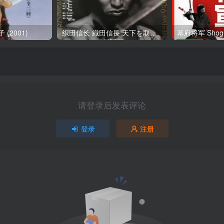
(2001)
织田信长 織田信長 天下を取ったバカ (1998)
幕府将军 Shogu
请登录后发表评论
登录
注册