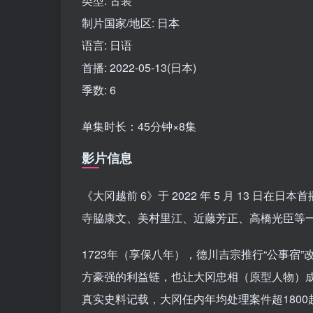
类型: 古装
制片国家/地区: 日本
语言: 日语
首播: 2022-05-13(日本)
季数: 6
单集时长：45分钟×8集
影片信息
《大冈越前 6》于 2022 年 5 月 13
寺脇康文、美村里江、近藤芳正、高橋光臣等
1723年（享保八年），德川吉宗推行“公事宿
方豪强的利益链，也让大冈忠相（原型人物）
真实史料记载，大冈任内年均处理案件超180