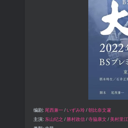
编剧:
尾西兼一
/
いずみ玲
/
朝比奈文邃
主演:
东山纪之
/
勝村政信
/
寺脇康文
/
美村里