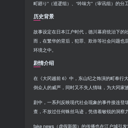
町廻り”（巡逻组）、“吟味方”（审讯组）的
历史背景
故事设定在日本江户时代，德川幕府统治下的
而，在繁华的背后，犯罪、欺诈等社会问题也
环境之中。
剧情介绍
在《大冈越前 6》中，东山纪之饰演的町奉行
倒众人的威严，同时又不失人情味，为大冈家
剧中，一系列反映现代社会现象的事件接连登
查，不放过任何蛛丝马迹，凭借着敏锐的洞察
fake news（虚假新闻）的传播也在江户