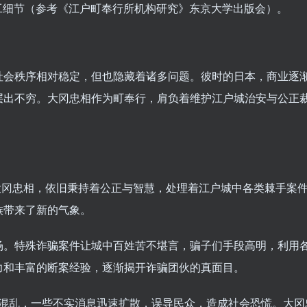
分工细节（参考《江户町奉行所机构研究》东京大学出版会）。
社会秩序相对稳定，但也隐藏着诸多问题。彼时的日本，商业逐
层出不穷。大冈忠相作为町奉行，肩负着维护江户城治安与公正
大冈忠相，依旧秉持着公正与智慧，处理着江户城中各类棘手案
族带来了新的气象。
场。特殊诈骗案件让城中百姓苦不堪言，骗子们手段高明，利用
力和丰富的断案经验，逐渐揭开诈骗团伙的真面目。
城引发混乱，一些不实消息迅速扩散，误导民众，造成社会恐慌。