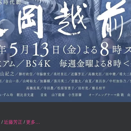
江
/
近藤芳正
/
更多…