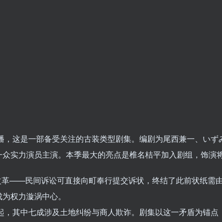
 日在日本首播，这是一部备受关注的古装类型剧集。编剧为尾西兼一、
一众实力演员主演。本季最大的亮点是椎名桔平加入剧组，饰演
”改革——民间诉讼可直接向町奉行提交诉状，终结了此前状纸需
成为权力漩涡中心。
0起，其中七成涉及土地纠纷与商人欺诈。剧集以这一矛盾为锚点，