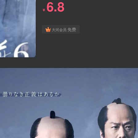
6.8
￥
免费
大河会员