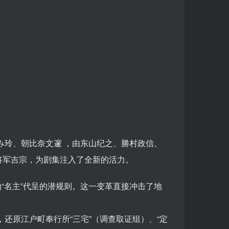
いずみ玲、朝比奈文邃 ，由东山纪之、勝村政信、
将军吉宗，为剧集注入了全新的活力。
由“名主”代呈的潜规则。这一变革直接冲击了地
还原江户町奉行所“三宅”（调查取证组）、“定