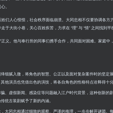
民心。
百姓们人心惶惶，社会秩序面临崩溃。大冈忠相不仅要协调各方
于大街小巷，关心百姓疾苦，力求在 “理” 与 “情” 之间找到
守正义。他与奉行所的同事们携手合作，共同面对困难。家庭中
演绎细腻入微，将角色的智慧、公正以及面对复杂案件时的坚定
。其他演员也凭借出色的演技，将各自角色的性格特点诠释得十
诈骗、虚假新闻、感染症等问题融入江户时代背景，这种创新的
为传统古装剧赋予了新的内涵。
念，大冈忠相通过细致的观察、严谨的推理，一步步解开谜团。