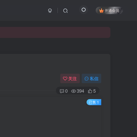
开通会员
关注
私信
0
394
5
已售 1