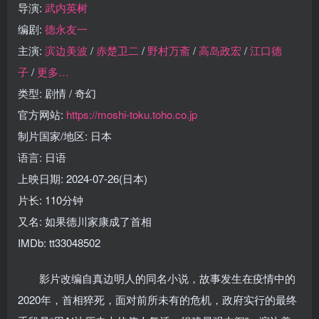
导演:
武内英树
编剧:
德永友一
主演:
滨边美波
/
赤楚卫二
/
野村万斋
/
高岛政宏
/
江口德
子
/
更多…
类型: 剧情 / 奇幻
官方网站:
https://moshi-toku.toho.co.jp
制片国家/地区: 日本
语言: 日语
上映日期: 2024-07-26(日本)
片长: 110分钟
又名: 如果德川家康成了首相
IMDb: tt33048502
影片改编自真边明人的同名小说，故事发生在疫情中的
2020年，首相猝死，面对前所未有的危机，政府实行的最终