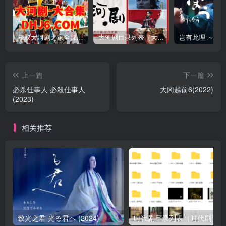
获取大河剧之家全部资源
大河剧目录列表（大河剧资源以本目录为准）
上一篇
下一篇
必杀仕事人 必殺仕事人
大冈越前6(2022)
(2023)
相关推荐
致光之君 光る君へ (2024)
时