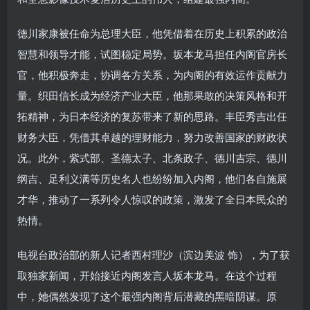
德川家康被任命为总理大臣，他凭借着在历史上积累的政治
智慧和领导才能，试图稳定局势。坂本龙马担任内阁官房长
官，他积极奔走，协调各方关系，为内阁的有效运作贡献力
量。织田信长成为经济产业大臣，他那果敢的决策风格和开
拓精神，为日本经济的复苏带来了新的思路。丰臣秀吉出任
财务大臣，凭借其卓越的理财能力，努力改善国家的财政状
况。此外，紫式部、圣德太子、北条政子、德川吉宗、德川
纲吉、足利义满等历史名人也纷纷加入内阁，他们各自施展
才华，推动了一系列令人惊叹的政策，激发了全日本民众的
热情。
电视台政治部的新人记者西村理沙（滨边美波 饰），为了获
取独家新闻，开始接近内阁发言人坂本龙马。在这个过程
中，她偶然发现了这个最强内阁背后潜藏的黑暗阴谋。原