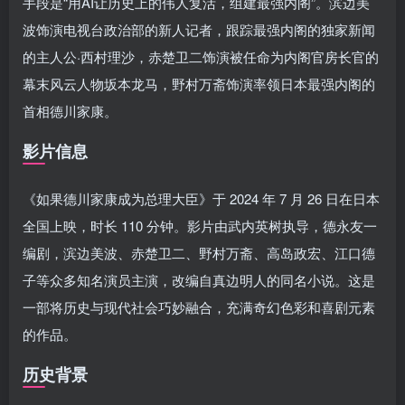
手段是“用AI让历史上的伟人复活，组建最强内阁”。滨边美
波饰演电视台政治部的新人记者，跟踪最强内阁的独家新闻
的主人公·西村理沙，赤楚卫二饰演被任命为内阁官房长官的
幕末风云人物坂本龙马，野村万斋饰演率领日本最强内阁的
首相德川家康。
影片信息
《如果德川家康成为总理大臣》于 2024 年 7 月 26 日在日本
全国上映，时长 110 分钟。影片由武内英树执导，德永友一
编剧，滨边美波、赤楚卫二、野村万斋、高岛政宏、江口德
子等众多知名演员主演，改编自真边明人的同名小说。这是
一部将历史与现代社会巧妙融合，充满奇幻色彩和喜剧元素
的作品。
历史背景