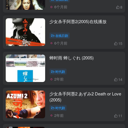
6个月前
8
少女杀手阿墨2(2005)在线播放
在线日剧
6个月前
15
蝉时雨 蝉しぐれ (2005)
时代剧
2年前
14
少女杀手阿墨2 あずみ2 Death or Love
(2005)
时代剧
2年前
11