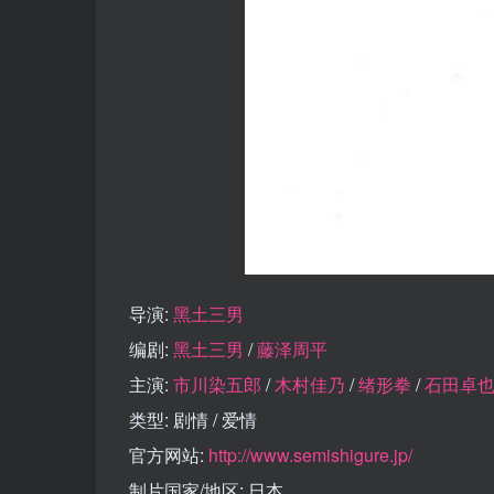
导演:
黑土三男
编剧:
黑土三男
/
藤泽周平
主演:
市川染五郎
/
木村佳乃
/
绪形拳
/
石田卓
类型: 剧情 / 爱情
官方网站:
http://www.semishigure.jp/
制片国家/地区: 日本