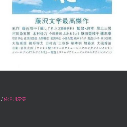
也
/
佐津川爱美