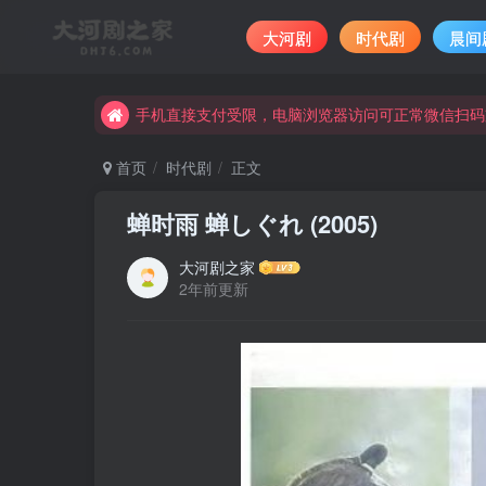
大河剧
时代剧
晨间
手机直接支付受限，电脑浏览器访问可正常微信扫码
完整大河剧资源点击这里获取。
手机直接支付受限，电脑浏览器访问可正常微信扫码
完整大河剧资源点击这里获取。
首页
时代剧
正文
蝉时雨 蝉しぐれ (2005)
大河剧之家
2年前更新