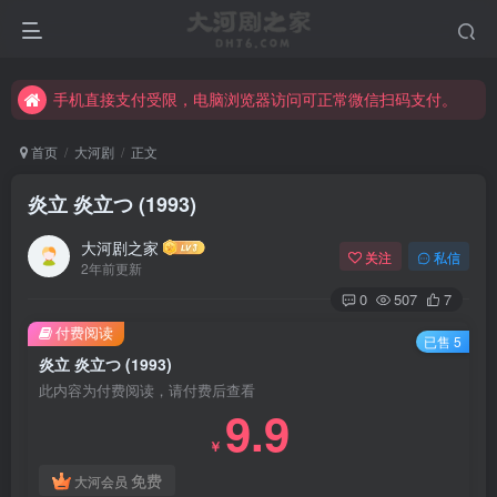
手机直接支付受限，电脑浏览器访问可正常微信扫码支付。
完整大河剧资源点击这里获取。
手机直接支付受限，电脑浏览器访问可正常微信扫码支付。
完整大河剧资源点击这里获取。
首页
大河剧
正文
炎立 炎立つ (1993)
大河剧之家
关注
私信
2年前更新
0
507
7
付费阅读
已售 5
炎立 炎立つ (1993)
此内容为付费阅读，请付费后查看
9.9
￥
免费
大河会员