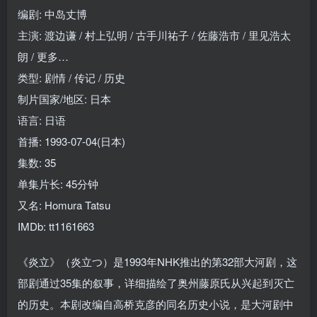
编剧: 中岛丈博
主演: 渡边谦 / 村上弘明 / 古手川祐子 / 佐藤浩市 / 里见浩太
朗 / 更多…
类型: 剧情 / 传记 / 历史
制片国家/地区: 日本
语言: 日语
首播: 1993-07-04(日本)
集数: 35
单集片长: 45分钟
又名: Homura Tatsu
IMDb: tt1161663
《炎立》（炎立つ）是1993年NHK推出的第32部大河剧，这
部剧通过35集的叙事，详细描绘了奥州藤原氏从兴起到灭亡
的历史。本剧改编自高桥克彦的同名历史小说，是大河剧中