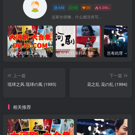
449
10
20
9.3W+
这家伙很懒，什么都没有写...
获取大河剧之家全部资源
大河剧目录列表（大河剧资源以本目录为准）
上一篇
下一篇
琉球之风 琉球の風 (1993)
花之乱 花の乱 (1994)
相关推荐