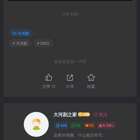
THE END
大河剧
# 大河剧
# 2003
喜欢就支持一下吧
点赞
13
分享
收藏
大河剧之家
关注
449
10
20
9.3W+
这家伙很懒，什么都没有写...