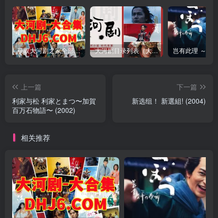
获取大河剧之家全部资源
大河剧目录列表（大河剧资源以本目录为准）
上一篇
下一篇
利家与松 利家とまつ〜加賀
新选组！ 新選組! (2004)
百万石物語〜 (2002)
相关推荐