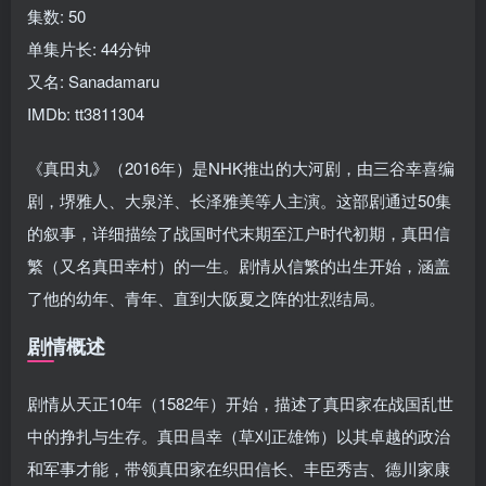
集数: 50
单集片长: 44分钟
又名: Sanadamaru
IMDb: tt3811304
《真田丸》（2016年）是NHK推出的大河剧，由三谷幸喜编
剧，堺雅人、大泉洋、长泽雅美等人主演。这部剧通过50集
的叙事，详细描绘了战国时代末期至江户时代初期，真田信
繁（又名真田幸村）的一生。剧情从信繁的出生开始，涵盖
了他的幼年、青年、直到大阪夏之阵的壮烈结局。
剧情概述
剧情从天正10年（1582年）开始，描述了真田家在战国乱世
中的挣扎与生存。真田昌幸（草刈正雄饰）以其卓越的政治
和军事才能，带领真田家在织田信长、丰臣秀吉、德川家康