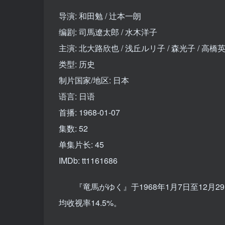
导演: 和田勉 / 辻本一朗
编剧: 司馬遼太郎 / 水木洋子
主演: 北大路欣也 / 浅丘ルリ子 / 森光子 / 高橋英
类型: 历史
制片国家/地区: 日本
语言: 日语
首播: 1968-01-07
集数: 52
单集片长: 45
IMDb: tt1161686
『竜馬がゆく』于1968年1月7日至12月2
均收视率14.5%。