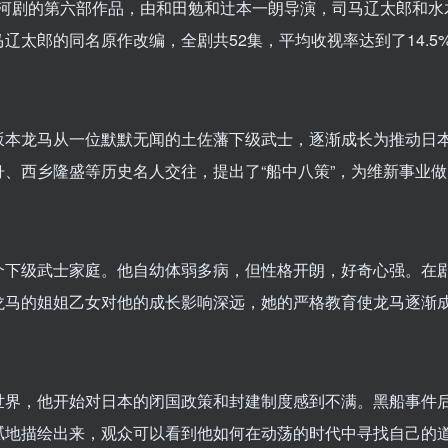
K大河剧的第六部作品，由和田勉和辻本一朗导演，司马辽太郎和
太郎的同名原作改编，全剧共52集，平均收视率达到了14.5%
坂本龙马从一位默默无闻的土佐藩下级武士，逐渐成长为推动日
、西乡隆盛等历史名人交往，提出了“船中八策”，为维新事业
个下级武士家庭。他自幼体弱多病，但性格开朗，好奇心强。在
龙马的姐姐乙女对他的成长影响深远，她的严格教育使龙马逐渐成
世界，他开始对日本的闭国政策和封建制度感到不满。黑船事件
腻地描绘出来，观众可以看到他如何在动荡的时代中寻找自己的