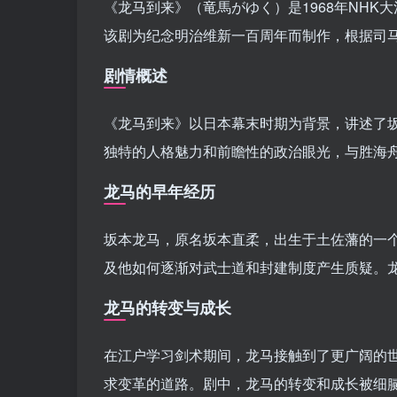
《龙马到来》（竜馬がゆく）是1968年NH
该剧为纪念明治维新一百周年而制作，根据司马辽
剧情概述
《龙马到来》以日本幕末时期为背景，讲述了
独特的人格魅力和前瞻性的政治眼光，与胜海舟
龙马的早年经历
坂本龙马，原名坂本直柔，出生于土佐藩的一
及他如何逐渐对武士道和封建制度产生质疑。
龙马的转变与成长
在江户学习剑术期间，龙马接触到了更广阔的
求变革的道路。剧中，龙马的转变和成长被细