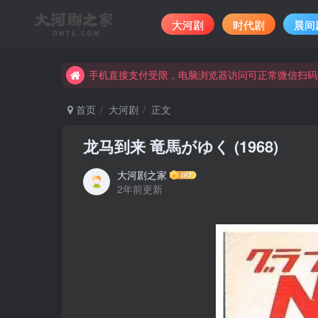
大河剧
时代剧
晨间
手机直接支付受限，电脑浏览器访问可正常微信扫码
完整大河剧资源点击这里获取。
手机直接支付受限，电脑浏览器访问可正常微信扫码
完整大河剧资源点击这里获取。
首页
大河剧
正文
龙马到来 竜馬がゆく (1968)
大河剧之家
2年前更新