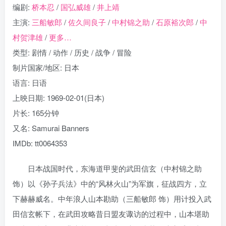
编剧:
桥本忍
/
国弘威雄
/
井上靖
主演:
三船敏郎
/
佐久间良子
/
中村锦之助
/
石原裕次郎
/
中
村贺津雄
/
更多…
类型: 剧情 / 动作 / 历史 / 战争 / 冒险
制片国家/地区: 日本
语言: 日语
上映日期: 1969-02-01(日本)
片长: 165分钟
又名: Samurai Banners
IMDb: tt0064353
日本战国时代，东海道甲斐的武田信玄（中村锦之助
饰）以《孙子兵法》中的“风林火山”为军旗，征战四方，立
下赫赫威名。中年浪人山本勘助（三船敏郎 饰）用计投入武
田信玄帐下，在武田攻略昔日盟友诹访的过程中，山本堪助