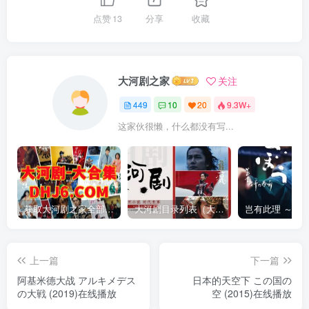
点赞
13
分享
收藏
大河剧之家
关注
449
10
20
9.3W+
这家伙很懒，什么都没有写...
获取大河剧之家全部资源
大河剧目录列表（大河剧资源以本目录为准）
上一篇
下一篇
阿基米德大战 アルキメデス
日本的天空下 この国の
の大戦 (2019)在线播放
空 (2015)在线播放