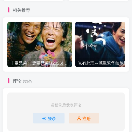
相关推荐
丰臣兄弟！ 豊臣兄弟! (2026)在线播放 更新29
岂
评论
共3条
请登录后发表评论
登录
注册