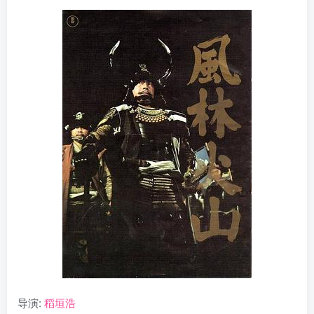
导演:
稻垣浩