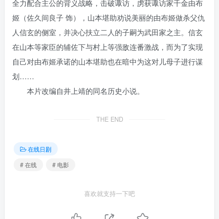
全力配合主公的背义战略，击破诹访，虏获诹访家千金由布
姬（佐久间良子 饰），山本堪助劝说美丽的由布姬做杀父仇
人信玄的侧室，并决心扶立二人的子嗣为武田家之主。信玄
在山本等家臣的辅佐下与村上等强敌连番激战，而为了实现
自己对由布姬承诺的山本堪助也在暗中为这对儿母子进行谋
划……
本片改编自井上靖的同名历史小说。
THE END
在线日剧
# 在线
# 电影
喜欢就支持一下吧