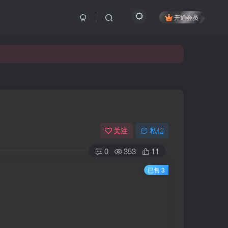
开通会员
关注
私信
0
353
11
已售 3