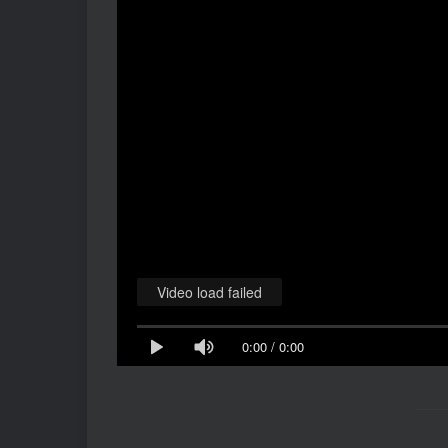
Video load failed
0:00
/
0:00