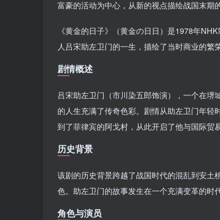
富豪的活动为中心，从新的视点描绘战国末期
《黄金的日子》（黄金の日日）是1978年N
人吕宋助左卫门的一生，描绘了当时商业的繁
剧情概述
吕宋助左卫门（市川染五郎饰演），一个在堺
的人生充满了传奇色彩。剧情从助左卫门年轻
到了菲律宾的阿戈村，从此开启了他与国际贸
历史背景
该剧的历史背景跨越了战国时代的混乱到安土
色。助左卫门的故事发生在一个充满变革的时
角色与演员