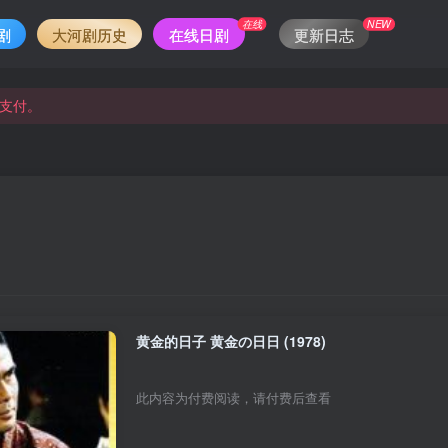
在线
NEW
剧
大河剧历史
在线日剧
更新日志
支付。
支付。
黄金的日子 黄金の日日 (1978)
此内容为付费阅读，请付费后查看