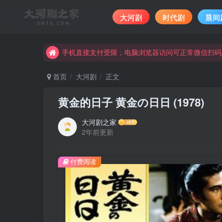
大河剧
时代剧
晨间
手机直接支付受限，电脑浏览器访问可正常微信扫码
完整大河剧资源点击这里获取。
手机直接支付受限，电脑浏览器访问可正常微信扫码
完整大河剧资源点击这里获取。
首页
大河剧
正文
黄金的日子 黄金の日日 (1978)
大河剧之家
2年前更新
付费阅读