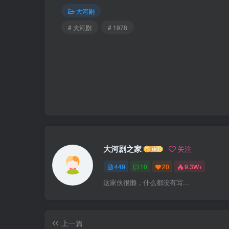
大河剧
# 大河剧
# 1978
大河剧之家
关注
449
10
20
9.3W+
这家伙很懒，什么都没有写...
上一篇