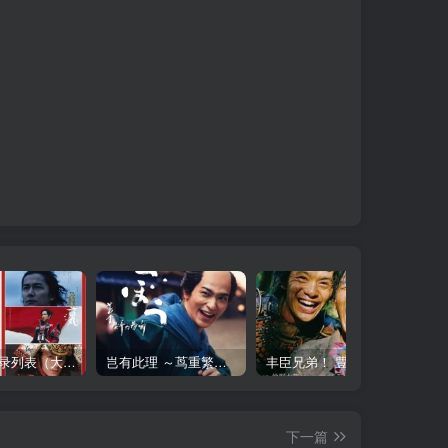
大河剧目录列表（大河剧资源以本目录为准）
岂有此理 ～茑重繁华如梦故事～ べらぼう ～蔦重栄華乃夢噺～ (2025)
丰臣兄弟！ 豊臣兄弟! (2026)在线播放 更新29
下一篇