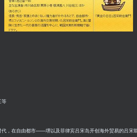
三等
时代，在自由都市——堺以及菲律宾吕宋岛开创海外贸易的吕宋