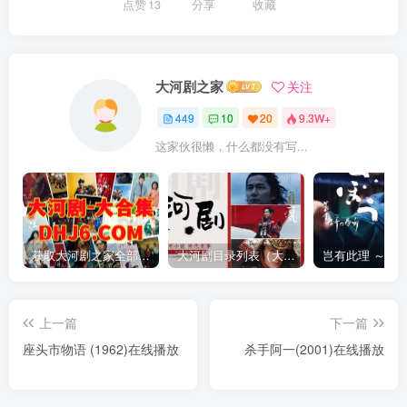
点赞
13
分享
收藏
大河剧之家
关注
449
10
20
9.3W+
这家伙很懒，什么都没有写...
获取大河剧之家全部资源
大河剧目录列表（大河剧资源以本目录为准）
上一篇
下一篇
座头市物语 (1962)在线播放
杀手阿一(2001)在线播放