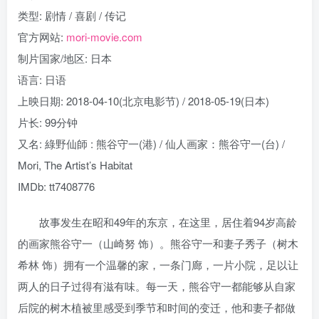
类型: 剧情 / 喜剧 / 传记
官方网站:
mori-movie.com
制片国家/地区: 日本
语言: 日语
上映日期: 2018-04-10(北京电影节) / 2018-05-19(日本)
片长: 99分钟
又名: 綠野仙師 : 熊谷守一(港) / 仙人画家：熊谷守一(台) /
Mori, The Artist’s Habitat
IMDb: tt7408776
故事发生在昭和49年的东京，在这里，居住着94岁高龄
的画家熊谷守一（山崎努 饰）。熊谷守一和妻子秀子（树木
希林 饰）拥有一个温馨的家，一条门廊，一片小院，足以让
两人的日子过得有滋有味。每一天，熊谷守一都能够从自家
后院的树木植被里感受到季节和时间的变迁，他和妻子都做