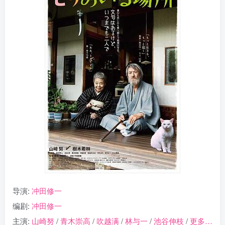
导演:
冲田修一
编剧:
冲田修一
主演:
山崎努
/
青木崇高
/
吹越满
/
林与一
/
池谷伸枝
/
更多…