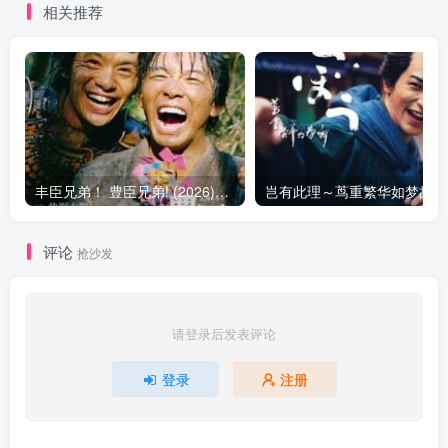
相关推荐
丰臣兄弟！ 豊臣兄弟! (2026)在线播放 更新29
岂
评论
抢沙发
请登录后发表评论
登录
注册