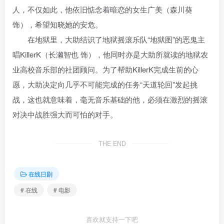
人，不仅如此，他依旧惦念着暗恋的女生广美（森川葵
饰），希望知晓她的安危。
在地狱里，大助结识了地狱摇滚乐队“地狱图”的恶鬼主
唱KillerK（长濑智也 饰），他同时亦是大助所就读的地狱农
业高校音乐部的社团顾问。为了帮助KillerK完成生前的心
愿，大助决定向几乎不可能完成的任务“天道轮回”发起挑
战，这也就意味着，毫无音乐基础的他，必须在激烈的摇滚
对决中战胜强大而可怕的对手。
THE END
在线日剧
# 在线
# 电影
喜欢就支持一下吧