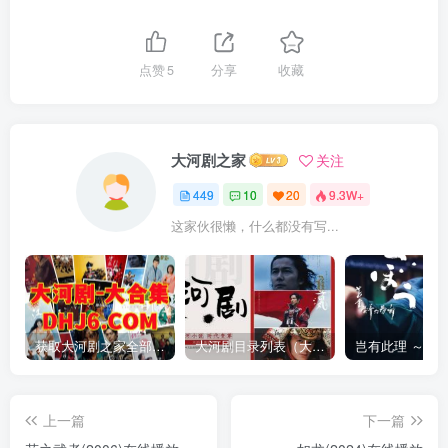
点赞
5
分享
收藏
大河剧之家
关注
449
10
20
9.3W+
这家伙很懒，什么都没有写...
获取大河剧之家全部资源
大河剧目录列表（大河剧资源以本目录为准）
上一篇
下一篇