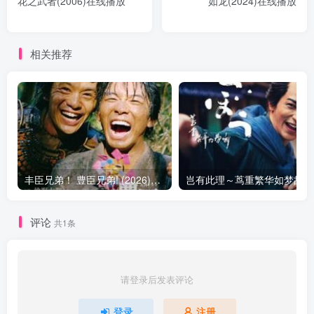
花之武者(2006)在线播放
如龙(2024)在线播放
相关推荐
丰臣兄弟！ 豊臣兄弟! (2026)在线播放 更新29
岂
评论
共1条
请登录后发表评论
登录
注册