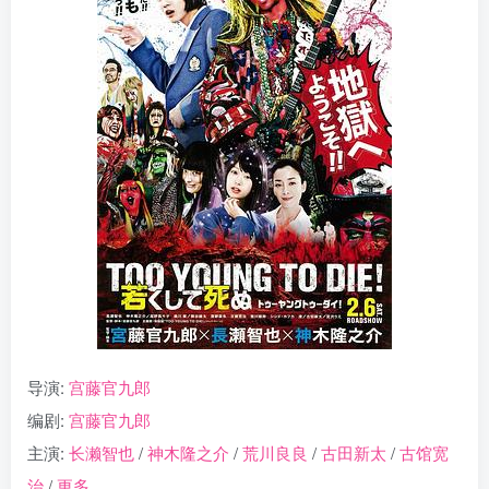
导演:
宫藤官九郎
编剧:
宫藤官九郎
主演:
长濑智也
/
神木隆之介
/
荒川良良
/
古田新太
/
古馆宽
治
/
更多…