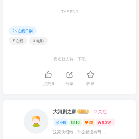
THE END
在线日剧
# 在线
# 电影
喜欢就支持一下吧
点赞
5
分享
收藏
大河剧之家
关注
449
10
20
9.3W+
这家伙很懒，什么都没有写...