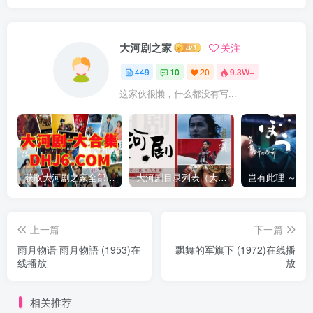
大河剧之家
关注
449
10
20
9.3W+
这家伙很懒，什么都没有写...
获取大河剧之家全部资源
大河剧目录列表（大河剧资源以本目录为准）
上一篇
下一篇
雨月物语 雨月物語 (1953)在
飘舞的军旗下 (1972)在线播
线播放
放
相关推荐