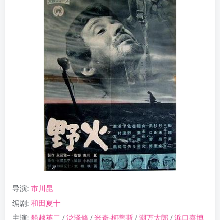
导演:
市川昆
编剧:
和田夏十
主演:
船越英二
/
泷泽修
/
米奇·柯蒂斯
/
潮万太郎
/
浜口喜博