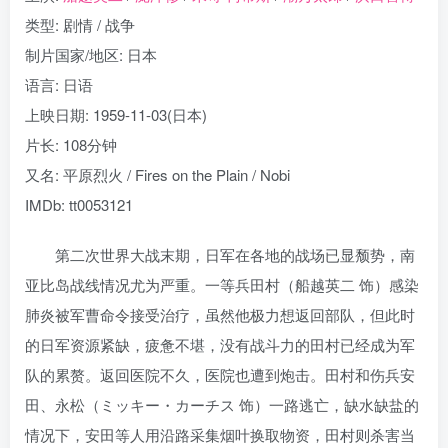
类型: 剧情 / 战争
制片国家/地区: 日本
语言: 日语
上映日期: 1959-11-03(日本)
片长: 108分钟
又名: 平原烈火 / Fires on the Plain / Nobi
IMDb: tt0053121
第二次世界大战末期，日军在各地的战场已显颓势，南
亚比岛战线情况尤为严重。一等兵田村（船越英二 饰）感染
肺炎被军曹命令接受治疗，虽然他极力想返回部队，但此时
的日军资源紧缺，疲惫不堪，没有战斗力的田村已经成为军
队的累赘。返回医院不久，医院也遭到炮击。田村和伤兵安
田、永松（ミッキー・カーチス 饰）一路逃亡，缺水缺盐的
情况下，安田等人用沿路采集烟叶换取物资，田村则杀害当