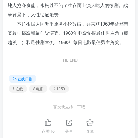
地人抢夺食盐，永松甚至为了生存而上演人吃人的惨剧。战
争背景下，人性彻底沦丧……
本片根据大冈升平原著小说改编，并荣获1960年蓝丝带
奖最佳摄影和最佳导演奖、1960年电影旬报最佳男主角（船
越英二）和最佳剧本奖、1960年每日电影最佳男主角奖。
THE END
在线日剧
# 在线
# 电影
# 1959
喜欢就支持一下吧
点赞
10
分享
收藏