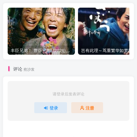
丰臣兄弟！ 豊臣兄弟! (2026)在线播放 更新29
岂
评论
抢沙发
请登录后发表评论
登录
注册