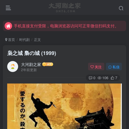
手机直接支付受限，电脑浏览器访问可正常微信扫码支付。
完整大河剧资源点击这里获取。
手机直接支付受限，电脑浏览器访问可正常微信扫码支付。
完整大河剧资源点击这里获取。
首页
时代剧
正文
枭之城 梟の城 (1999)
大河剧之家
关注
私信
2年前更新
0
106
7