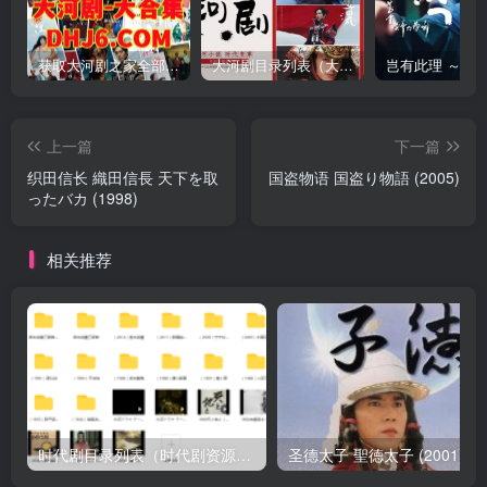
获取大河剧之家全部资源
大河剧目录列表（大河剧资源以本目录为准）
上一篇
下一篇
织田信长 織田信長 天下を取
国盗物语 国盗り物語 (2005)
ったバカ (1998)
相关推荐
时代剧目录列表（时代剧资源以本目录为准）
圣德太子 聖徳太子 (2001)