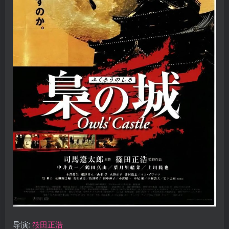
导演:
筱田正浩