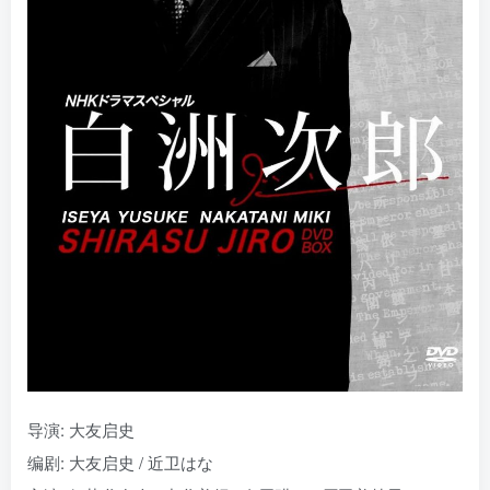
导演: 大友启史
编剧: 大友启史 / 近卫はな