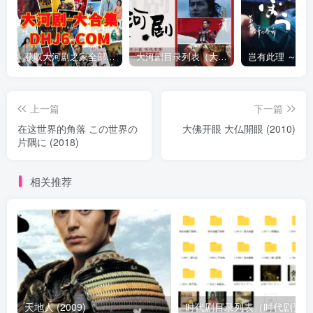
获取大河剧之家全部资源
大河剧目录列表（大河剧资源以本目录为准）
上一篇
下一篇
在这世界的角落 この世界の
大佛开眼 大仏開眼 (2010)
片隅に (2018)
相关推荐
天地人 (2009)
时