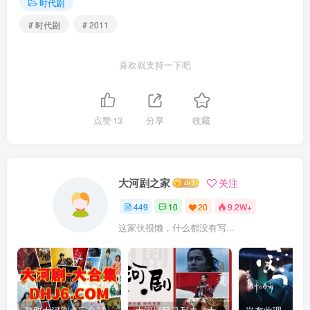
时代剧
# 时代剧
# 2011
喜欢就支持一下吧
点赞
13
分享
收藏
大河剧之家
关注
449
10
20
9.2W+
这家伙很懒，什么都没有写...