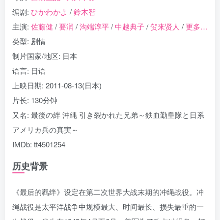
编剧:
ひかわかよ
/
鈴木智
主演:
佐藤健
/
要润
/
沟端淳平
/
中越典子
/
贺来贤人
/
更多…
类型: 剧情
制片国家/地区: 日本
语言: 日语
上映日期: 2011-08-13(日本)
片长: 130分钟
又名: 最後の絆 沖縄 引き裂かれた兄弟～鉄血勤皇隊と日系
アメリカ兵の真実～
IMDb: tt4501254
历史背景
《最后的羁绊》设定在第二次世界大战末期的冲绳战役。冲
绳战役是太平洋战争中规模最大、时间最长、损失最重的一