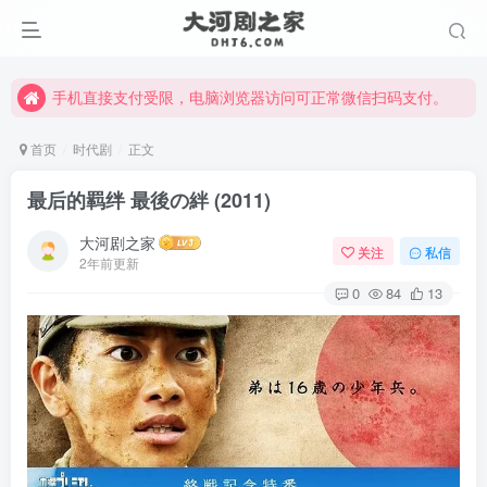
手机直接支付受限，电脑浏览器访问可正常微信扫码支付。
完整大河剧资源点击这里获取。
手机直接支付受限，电脑浏览器访问可正常微信扫码支付。
完整大河剧资源点击这里获取。
首页
时代剧
正文
最后的羁绊 最後の絆 (2011)
大河剧之家
关注
私信
2年前更新
0
84
13