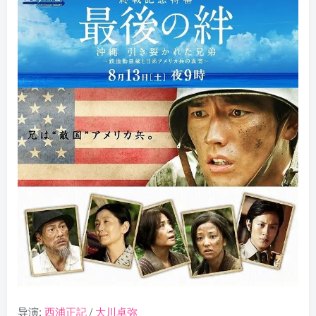
导演:
西浦正記
/
大川卓弥