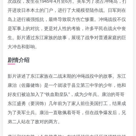
次战役，发生在1945年4月至6月。美军为了攻占冲绳岛，打
开进攻日本本土的门户，进行了大规模登陆作战。日军则在
岛上进行顽强抵抗，最终导致双方伤亡惨重。冲绳战役不仅
是军事上的对抗，更是对人性的考验，许多平民在战火中丧
生。影片通过东江家族的故事，展现了战争对普通家庭的巨
大冲击和影响。
剧情介绍
影片讲述了东江家族在二战末期的冲绳战役中的故事。东江
康治（佐藤健饰）是一个就读于县立第三中学的少年，他和
好友们被迫加入了“铁血勤皇队”，成为少年兵。康治的哥哥
东江盛勇（要润饰）几年前为了家人前往美国打工，结果成
为了美军士兵。康治一直敬佩着哥哥，但在战争爆发后，兄
弟二人站在了敌对的两方。