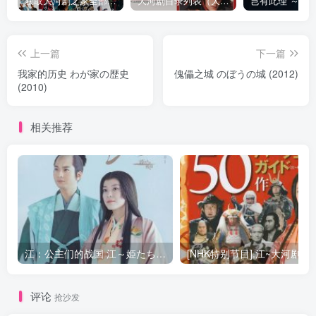
获取大河剧之家全部资源
大河剧目录列表（大河剧资源以本目录为准）
上一篇
下一篇
我家的历史 わが家の歴史
傀儡之城 のぼうの城 (2012)
(2010)
相关推荐
江：公主们的战国 江～姫たちの戦国～ (2011)
[NHK特别节目].江~大河剧50部
评论
抢沙发