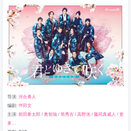
导演:
河合勇人
编剧:
坪田文
主演:
前田拳太郎
/
奥智哉
/
简秀吉
/
高野洸
/
藤冈真威人
/
更
多…