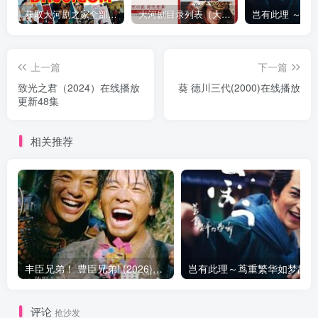
获取大河剧之家全部资源
大河剧目录列表（大河剧资源以本目录为准）
上一篇
下一篇
致光之君（2024）在线播放
葵 德川三代(2000)在线播放
更新48集
相关推荐
丰臣兄弟！ 豊臣兄弟! (2026)在线播放 更新29
岂
评论
抢沙发