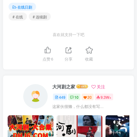
在线日剧
# 在线
# 连续剧
喜欢就支持一下吧
点赞
6
分享
收藏
大河剧之家
关注
449
10
20
9.3W+
这家伙很懒，什么都没有写...