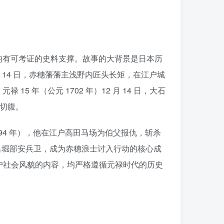
均有可考证的史料支撑。故事的大背景是日本历
月 14 日，赤穗藩藩主浅野内匠头长矩，在江户城
年（公元 1702 年）12 月 14 日，大石
令切腹。
94 年），他在江户高田马场为伯父报仇，斩杀
名堀部安兵卫，成为赤穗浪士讨入行动的核心成
户社会风貌的内容，均严格遵循元禄时代的历史