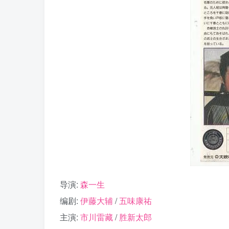
导演:
森一生
编剧:
伊藤大辅
/
五味康祐
主演:
市川雷藏
/
胜新太郎