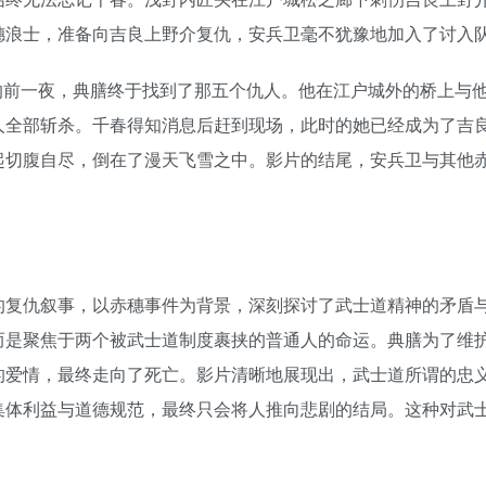
穗浪士，准备向吉良上野介复仇，安兵卫毫不犹豫地加入了讨入
穗浪士讨入的前一夜，典膳终于找到了那五个仇人。他在江户城外的桥
人全部斩杀。千春得知消息后赶到现场，此时的她已经成为了吉
起切腹自尽，倒在了漫天飞雪之中。影片的结尾，安兵卫与其他
的复仇叙事，以赤穗事件为背景，深刻探讨了武士道精神的矛盾
而是聚焦于两个被武士道制度裹挟的普通人的命运。典膳为了维
的爱情，最终走向了死亡。影片清晰地展现出，武士道所谓的忠
体利益与道德规范，最终只会将人推向悲剧的结局。这种对武士道
。