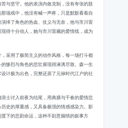
痛苦与坚守。他的表演内敛克制，没有夸张的肢
的那场戏中，他没有喊一声疼，只是默默看着自
准演绎了角色的热血、仗义与无奈，他与市川雷
展现得十分动人，她与市川雷藏的爱情线，成为
计，采用了极简主义的动作风格，每一场打斗都
斗的惨烈与角色的悲壮展现得淋漓尽致。森一生
术设计极为出色，完整还原了元禄时代江户的社
穗浪士讨入前夜为结尾，用典膳与千春的爱情悲
备历史的厚重感，又具备极强的情感感染力。影
制度下的悲剧命运，这种不刻意煽情的叙事方