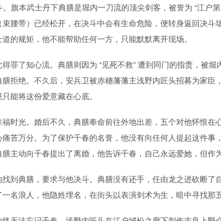
决斗。旗本武士丹下典膳是堀内一刀流的顶尖剑客，被誉为 “江户
（束腰带）已经松开，在决斗中会有生命危险，便转身返回决斗
士道的规矩，他不能帮助任何一方，只能默默离开现场。
得罪了知心流。典膳则因为 “见死不救” 遭到同门的指责，被
典膳拒绝。不久后，安兵卫被赤穗藩藩主浅野内匠头招募为家臣
卫只能将这份爱意藏在心底。
幸福时光。婚后不久，典膳奉命前往外地出差，五个对他怀恨在
心痛苦万分。为了保护千春的名誉，他没有向任何人提起这件事
典膳主动向千春提出了离婚，他告诉千春，自己永远爱她，但作
地找到典膳，要求与他决斗。典膳没有还手，任由龙之进砍断了
了一名浪人，他隐姓埋名，在街头以表演剑术为生，暗中寻找那
始终无法忘记千春。浅野内匠头在江户城松之廊下刺伤吉良上野