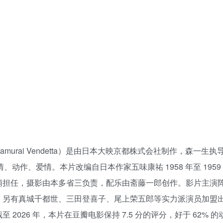
ai Vendetta）是由日本大映京都株式会社制作，森一生执导的剑戟
情、动作、爱情。本片改编自日本作家五味康祐 1958 年至 19
辅担任，摄影由本多省三负责，配乐由斋藤一郎创作。影片主演
，另有真城千都世、三田登喜子、尾上荣五郎等实力派演员加盟
026 年，本片在豆瓣电影保持 7.5 分的评分，好于 62% 的