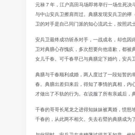
元禄 7 年，江户高田马场即将举行一场生死
与中山安兵卫擦肩而过。典膳发现安兵卫的襷
卫的对手是自己同门派的知心流武士，按照武
安兵卫最终成功斩杀对手，一战成名，却也因此
卫对典膳心存愧疚，多次想要向他道歉，都被
女儿千春。可千春早已与典膳定下婚约，安兵
典膳与千春顺利成婚，两人度过了一段短暂的
春。典膳出差归来后，得知了事情的真相，内
才做出了不轨的行为。在说服了所有亲戚后，
千春的哥哥长尾龙之进得知妹妹被离婚，愤怒
千春的，从此两不相欠。失去右臂的典膳成为
与此同时，安兵卫在赤穗藩过得并不如意，他