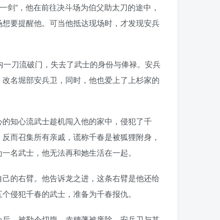
第一剑”，他在前往决斗场为伯父助太刀的途中，
场想要提醒他。可当他抵达现场时，才发现安兵
堀内一刀流破门，失去了武士的身份与俸禄。安兵
，改名堀部安兵卫，同时，他也爱上了上杉家的
心的知心流武士趁机闯入他的家中，侵犯了千
，反而召集所有亲戚，谎称千春是被狐狸附身，
为一名武士，他无法再和她生活在一起。
自己的右臂。他告诉龙之进，这条右臂是他还给
五个侵犯千春的武士，准备为千春报仇。
介后，被勒令切腹，赤穗藩被废除，安兵卫与其