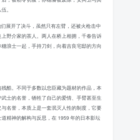
队伍。
上与他们展开了决斗，虽然只有左臂，还被火枪击中
良上野介家的茶人。两人在桥上相拥，千春告诉
赤穗浪士一起，手持刀剑，向着吉良宅邸的方向
与残酷。不同于多数以忠臣藏为题材的作品，本
护武士的名誉，牺牲了自己的爱情、手臂甚至生
义与名誉，本质上是一套泯灭人性的制度，它要
精神的解构与反思，在 1959 年的日本影坛