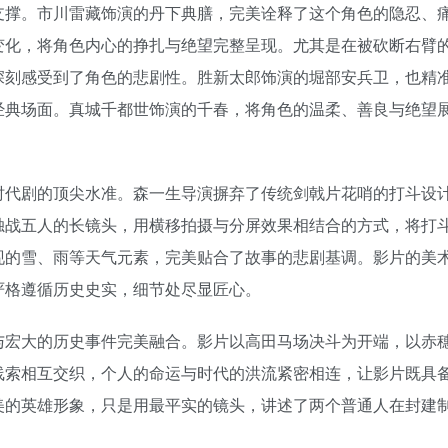
支撑。市川雷藏饰演的丹下典膳，完美诠释了这个角色的隐忍、
变化，将角色内心的挣扎与绝望完整呈现。尤其是在被砍断右臂
深刻感受到了角色的悲剧性。胜新太郎饰演的堀部安兵卫，也精
经典场面。真城千都世饰演的千春，将角色的温柔、善良与绝望
时代剧的顶尖水准。森一生导演摒弃了传统剑戟片花哨的打斗设
独战五人的长镜头，用横移拍摄与分屏效果相结合的方式，将打
现的雪、雨等天气元素，完美贴合了故事的悲剧基调。影片的美
严格遵循历史史实，细节处尽显匠心。
与宏大的历史事件完美融合。影片以高田马场决斗为开端，以赤
线索相互交织，个人的命运与时代的洪流紧密相连，让影片既具
美的英雄形象，只是用最平实的镜头，讲述了两个普通人在封建