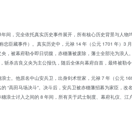
禄年间，完全依托真实历史事件展开，所有核心历史背景与人物
忠臣藏事件）。真实历史中，元禄 14 年（公元 1701 年）3 
被幕府勒令即日切腹，赤穗藩被废除，藩士全部沦为浪人。元禄 15 
宅邸，斩杀吉良义央为主公报仇，随后全体向幕府自首，最终被勒
士。他原名中山安兵卫，出身剑术世家，元禄 7 年（公元 16
的 “高田马场决斗”。决斗后，安兵卫被赤穗藩招募为家臣，改
穗浪士讨入之间的 8 年间，所有关于武士制度、幕府礼仪、江