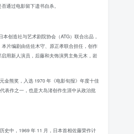
是否通过电影留下遗书自杀。
lm）是由日本创造社与艺术剧院协会（ATG）联合出品，
幅拍摄。本片编剧由佐佐木守、原正孝联合担任，创作
部启用新人演员，后藤和夫饰演男主角元木，岩
金熊奖，入选 1970 年《电影旬报》年度十佳
深度的代表作之一，也是大岛渚创作生涯中从政治批
史中，1969 年 11 月，日本首相佐藤荣作计