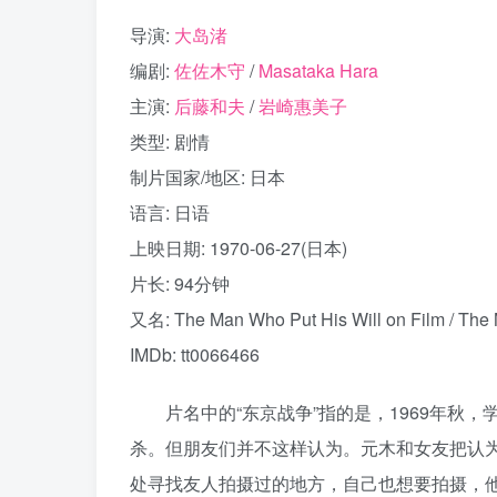
导演:
大岛渚
编剧:
佐佐木守
/
Masataka Hara
主演:
后藤和夫
/
岩崎惠美子
类型: 剧情
制片国家/地区: 日本
语言: 日语
上映日期: 1970-06-27(日本)
片长: 94分钟
又名: The Man Who Put His Will on Film / The 
IMDb: tt0066466
片名中的“东京战争”指的是，1969年秋，
杀。但朋友们并不这样认为。元木和女友把认
处寻找友人拍摄过的地方，自己也想要拍摄，