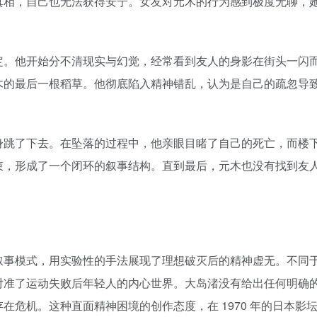
真相，自己也无法获得安宁。女友对元木的行为感到极度无聊，
定。他开始分不清现实与幻觉，经常看到友人的身影在街头一闪
木的最后一根稻草。他彻底陷入精神错乱，认为是自己的疏忽导
身跳了下去。在坠落的过程中，他亲眼目睹了自己的死亡，而楼
束，形成了一个闭环的叙事结构。直到最后，元木也没有找到友
叙事模式，用实验性的手法展现了理想破灭后的精神虚无。不同
对准了运动失败后年轻人的内心世界。大岛渚没有给出任何明确
在危机。这种直面精神困境的创作态度，在 1970 年的日本