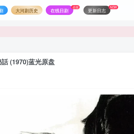
支付。
在线
NEW
剧
大河剧历史
在线日剧
更新日志
支付。
(1970)蓝光原盘