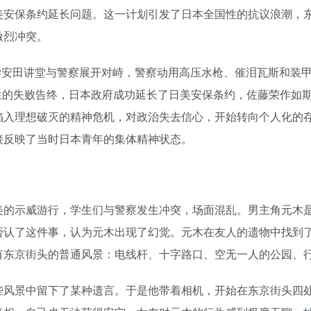
美安保条约延长问题。这一计划引发了日本全国性的抗议浪潮，
激烈冲突。
学生在东京大学安田讲堂与警察展开对峙，警察动用高压水枪、催泪瓦斯
的失败告终，日本政府成功延长了日美安保条约，佐藤荣作如期访美。
陷入理想破灭的精神危机，对政治失去信心，开始转向个人化的
接反映了当时日本青年的集体精神状态。
美的示威游行，学生们与警察发生冲突，场面混乱。男主角元木
认了这件事，认为元木出现了幻觉。元木在友人的遗物中找到了一
有东京街头的普通风景：电线杆、十字路口、空无一人的公园、
些风景中留下了某种遗言。于是他带着相机，开始在东京街头四