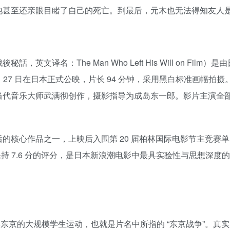
他甚至还亲眼目睹了自己的死亡。到最后，元木也无法得知友人
文译名：The Man Who Left His Will on Fi
6 月 27 日在日本正式公映，片长 94 分钟，采用黑白标准画
当代音乐大师武满彻创作，摄影指导为成岛东一郎。影片主演全
核心作品之一，上映后入围第 20 届柏林国际电影节主竞赛单元
电影保持 7.6 分的评分，是日本新浪潮电影中最具实验性与思想
本东京的大规模学生运动，也就是片名中所指的 “东京战争”。真实历