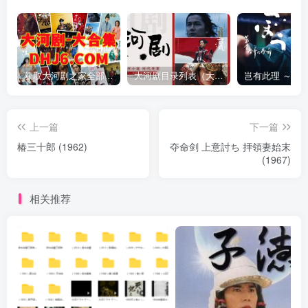
获取大河剧之家全部资源
大河剧目录列表（大河剧资源以本目录为准）
上一篇
下一篇
椿三十郎 (1962)
夺命剑 上意討ち 拝領妻始末
(1967)
相关推荐