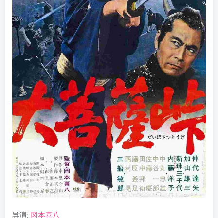
导演:
冈本喜八