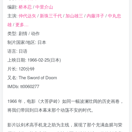
编剧:
桥本忍
/
中里介山
主演:
仲代达矢
/
新珠三千代
/
加山雄三
/
内藤洋子
/
中丸忠
雄
/
更多…
类型: 剧情 / 动作
制片国家/地区: 日本
语言: 日语
上映日期: 1966-02-25(日本)
片长: 120分钟
又名: The Sword of Doom
IMDb: tt0060277
1966 年，电影《大菩萨岭》如同一幅波澜壮阔的历史画卷，
将我们带回到日本幕末那个动荡不安的时代。
影片以剑术高手机龙之助为主线，展现了那个充满血腥与荣