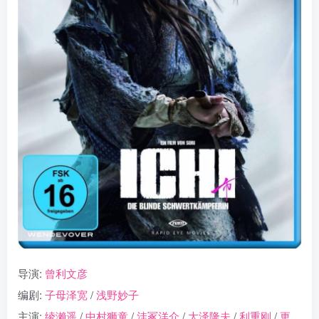
导演:
曾利文彦
编剧:
子母泽宽
/
浅野妙子
主演:
绫濑遥
/
中村狮童
/
洼冢洋介
/
大泽隆夫
/
利重刚
/
更