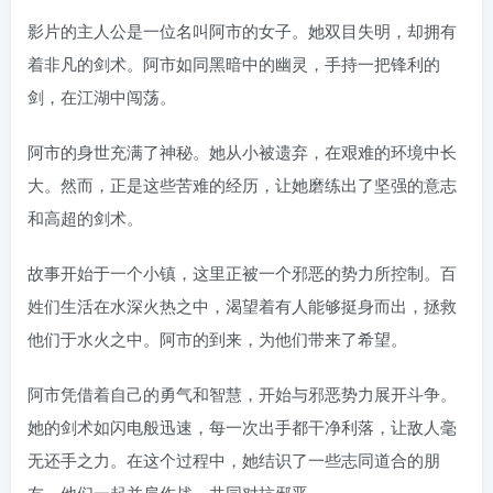
影片的主人公是一位名叫阿市的女子。她双目失明，却拥有
着非凡的剑术。阿市如同黑暗中的幽灵，手持一把锋利的
剑，在江湖中闯荡。
阿市的身世充满了神秘。她从小被遗弃，在艰难的环境中长
大。然而，正是这些苦难的经历，让她磨练出了坚强的意志
和高超的剑术。
故事开始于一个小镇，这里正被一个邪恶的势力所控制。百
姓们生活在水深火热之中，渴望着有人能够挺身而出，拯救
他们于水火之中。阿市的到来，为他们带来了希望。
阿市凭借着自己的勇气和智慧，开始与邪恶势力展开斗争。
她的剑术如闪电般迅速，每一次出手都干净利落，让敌人毫
无还手之力。在这个过程中，她结识了一些志同道合的朋
友，他们一起并肩作战，共同对抗邪恶。