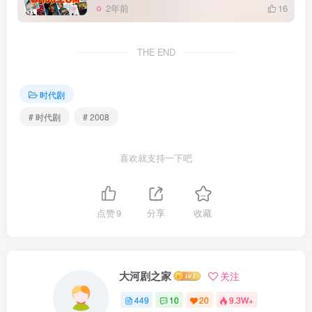
2年前
16
THE END
时代剧
# 时代剧
# 2008
喜欢就支持一下吧
点赞
9
分享
收藏
大河剧之家
关注
449
10
20
9.3W+