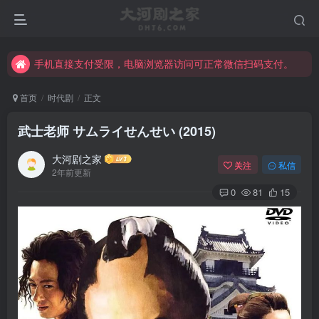
手机直接支付受限，电脑浏览器访问可正常微信扫码支付。
完整大河剧资源点击这里获取。
手机直接支付受限，电脑浏览器访问可正常微信扫码支付。
完整大河剧资源点击这里获取。
首页
时代剧
正文
武士老师 サムライせんせい (2015)
大河剧之家
关注
私信
2年前更新
0
81
15