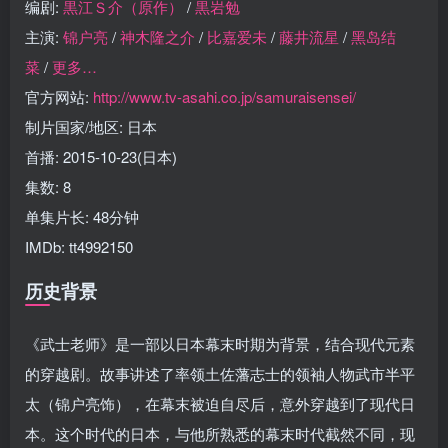
编剧:
黒江Ｓ介（原作）
/
黒岩勉
主演:
锦户亮
/
神木隆之介
/
比嘉爱未
/
藤井流星
/
黑岛结
菜
/
更多…
官方网站:
http://www.tv-asahi.co.jp/samuraisensei/
制片国家/地区: 日本
首播: 2015-10-23(日本)
集数: 8
单集片长: 48分钟
IMDb: tt4992150
历史背景
《武士老师》是一部以日本幕末时期为背景，结合现代元素
的穿越剧。故事讲述了率领土佐藩志士的领袖人物武市半平
太（锦户亮饰），在幕末被迫自尽后，意外穿越到了现代日
本。这个时代的日本，与他所熟悉的幕末时代截然不同，现