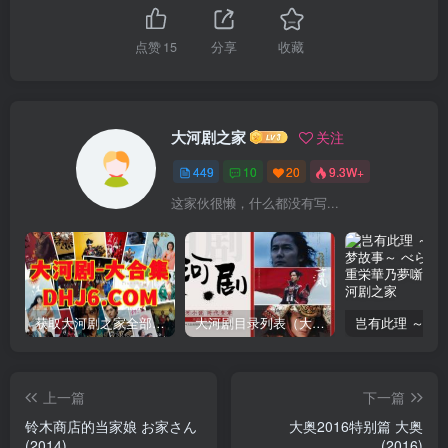
点赞
15
分享
收藏
大河剧之家
关注
449
10
20
9.3W+
这家伙很懒，什么都没有写...
获取大河剧之家全部资源
大河剧目录列表（大河剧资源以本目录为准）
上一篇
下一篇
铃木商店的当家娘 お家さん
大奥2016特别篇 大奥
(2014)
(2016)