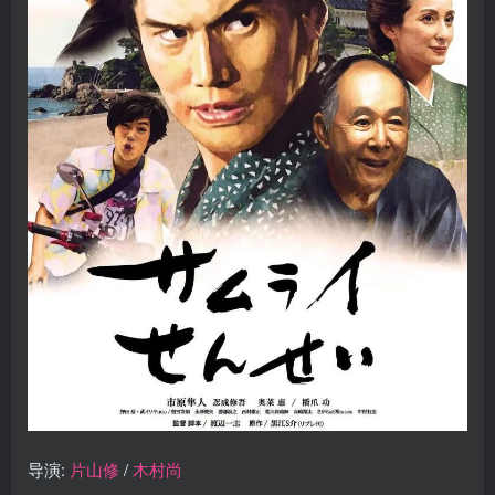
导演:
片山修
/
木村尚