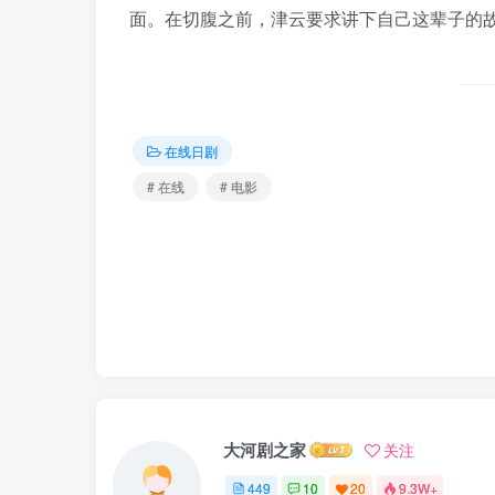
面。在切腹之前，津云要求讲下自己这辈子的
在线日剧
# 在线
# 电影
大河剧之家
关注
449
10
20
9.3W+