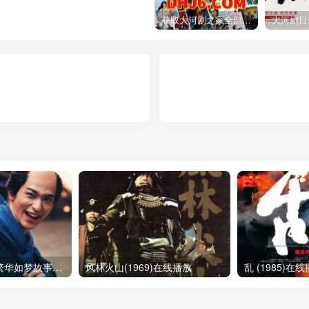
获取大河剧之家全部资源
岂有此理～茑重繁华如梦故事～(2025)在线播放 全集
风林火山(1969)在线播放
乱 (1985)在