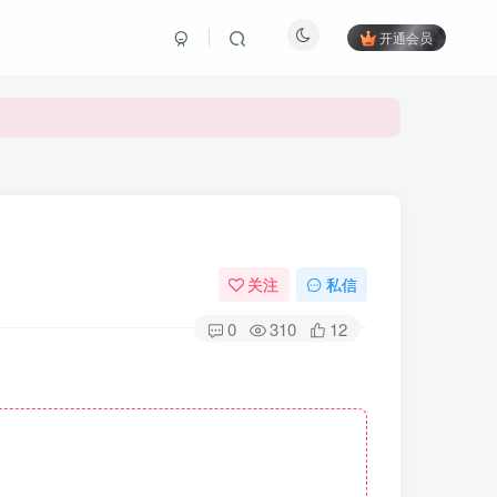
开通会员
关注
私信
0
310
12