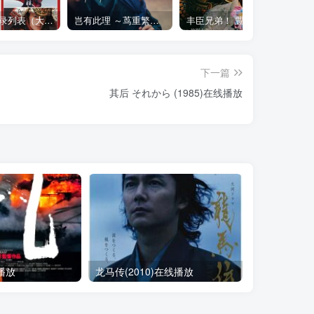
大河剧目录列表（大河剧资源以本目录为准）
岂有此理 ～茑重繁华如梦故事～ べらぼう ～蔦重栄華乃夢噺～ (2025)
丰臣兄弟！ 豊臣兄弟! (2026)在线播放 更新29
下一篇
其后 それから (1985)在线播放
线播放
龙马传(2010)在线播放
风林火山(20