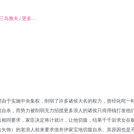
三岛雅夫
/
更多…
于实施中央集权，削弱了许多诸侯大名的权力，曾经叱咤一时
腹自杀，而势力被削弱无力招揽更多浪人的诸侯只得用钱打发他
出相同要求，家臣决定将计就计，让他切腹，结果千千岩求女在
饰）的老浪人前来要求借井伊家宝地切腹自杀。其原因也是不