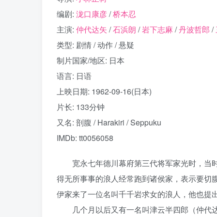
编剧:
泷口康彦
/
桥本忍
主演:
仲代达矢
/
石浜朗
/
岩下志麻
/
丹波哲郎
/
类型: 剧情 / 动作 / 悬疑
制片国家/地区: 日本
语言: 日语
上映日期: 1962-09-16(日本)
片长: 133分钟
又名: 剖腹 / Harakiri / Seppuku
IMDb: tt0056058
宽永七年德川幕府第三代将军家光时，当时由
得无所事事的浪人经常跑到诸侯家，表示要切
伊家来了一位名叫千千岩求女的浪人，他也提
几个月以后又有一名叫津云半四郎（仲代达矢