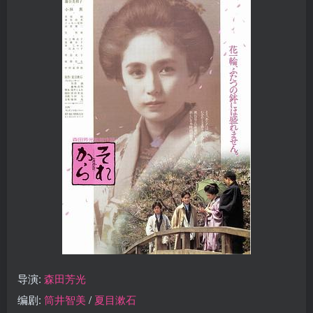
导演:
森田芳光
编剧:
筒井智美
/
夏目漱石