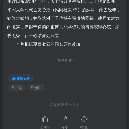
生计日益紧迫的同时，夫妻情分名存实亡。三千代是长井、
平冈大学时代亡友菅沼（风间杜夫 饰）的妹妹，此去经年，
始终未婚的长井依然对三千代持有深深的爱慕，他同情对方
的境遇，但碍于道德的束缚只能将炽烈的情感深锁心底。深
爱无缘，百千心结何处搁置……
本片根据夏目漱石的同名原作改编。
THE END
在线日剧
# 在线
# 电影
喜欢就支持一下吧
点赞
7
分享
收藏