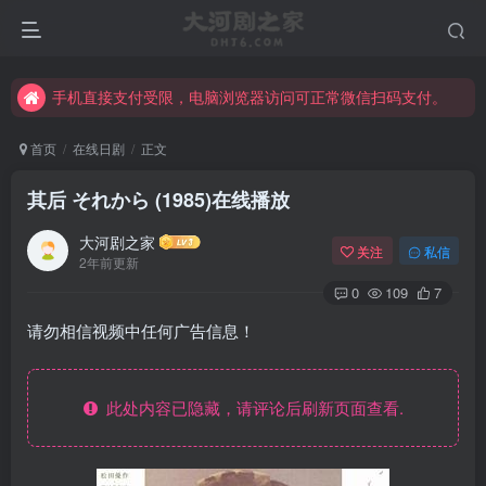
手机直接支付受限，电脑浏览器访问可正常微信扫码支付。
完整大河剧资源点击这里获取。
手机直接支付受限，电脑浏览器访问可正常微信扫码支付。
完整大河剧资源点击这里获取。
首页
在线日剧
正文
其后 それから (1985)在线播放
大河剧之家
关注
私信
2年前更新
0
109
7
请勿相信视频中任何广告信息！
此处内容已隐藏，请评论后刷新页面查看.